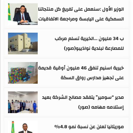
الوزير الأول :سنعمل على تفريغ كل منتجاتنا
السمكية على اليابسة ومراجعة الاتفاقيات
ب 34 مليون ...الخيرية تسلم مركب
للمصارعة لبلدية نواذيبو(صور)
خيرية اسنيم تنفق 46 مليون أوقية قديمة
على تجهيز مدارس رواق السكة
مدير “سومير” يتفقد مصالح الشركة بعيد
إستلامه مهامه (صور)
موريتانيا تعلن عن نسبة نمو 4.8%