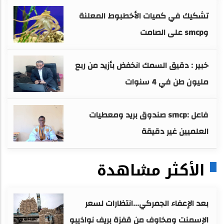
تشكيك في كميات الأخطبوط المعلنة
وsmcp على الصامت
خبير : دقيق السمك انخفض بأزيد من ربع
مليون طن في 4 سنوات
فاعل :smcp صندوق بريد ومعطيات
العلميين غير دقيقة
الأكثر مشاهدة
بعد الإعفاء الجمركي...انتظارات لسعر
الإسمنت ومخاوف من قفزة بريف نواذيبو