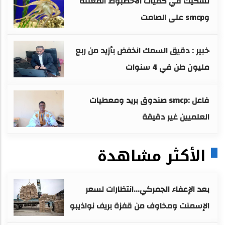
تشكيك في كميات الأخطبوط المعلنة
وsmcp على الصامت
خبير : دقيق السمك انخفض بأزيد من ربع
مليون طن في 4 سنوات
فاعل :smcp صندوق بريد ومعطيات
العلميين غير دقيقة
الأكثر مشاهدة
بعد الإعفاء الجمركي...انتظارات لسعر
الإسمنت ومخاوف من قفزة بريف نواذيبو