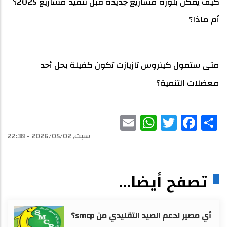
كيف يمكن بلورة مشاريع جديدة قبل تنفيذ مشاريع 2025؟
أم ماذا؟
متى ستمول كينروس تازيازت تكون كفيلة بحل أحد
معضلات التنمية؟
WhatsApp
Email
Facebook
Twitter
Share
سبت, 2026/05/02 - 22:38
تصفح أيضا...
أي مصير لدعم الصيد التقليدي من smcp؟